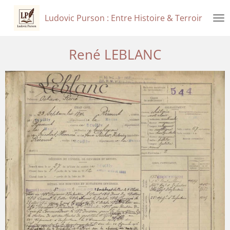
Passer
Ludovic Purson : Entre Histoire & Terroir
au
contenu
principal
René LEBLANC